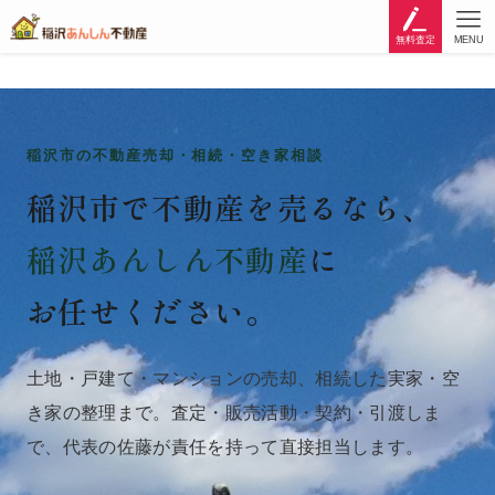
無料査定
MENU
稲沢市の不動産売却・相続・空き家相談
稲沢市で不動産を売るなら、
稲沢あんしん不動産
に
お任せください。
土地・戸建て・マンションの売却、相続した実家・空
き家の整理まで。査定・販売活動・契約・引渡しま
で、代表の佐藤が責任を持って直接担当します。