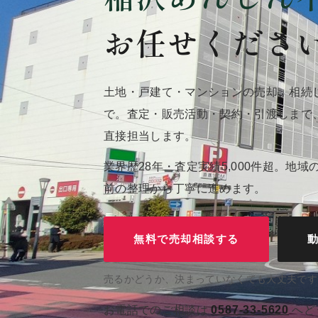
お任せくださ
土地・戸建て・マンションの売却、相続
で。査定・販売活動・契約・引渡しまで
直接担当します。
業界歴28年・査定実績5,000件超。地
前の整理から丁寧に進めます。
無料で売却相談する
売るかどうか、決まっていなくても大丈夫です
お電話でのご相談は
0587-33-5620
へど