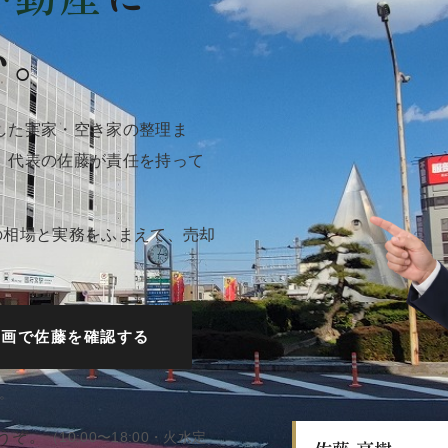
い。
した実家・空き家の整理ま
、代表の佐藤が責任を持って
域の相場と実務をふまえて、売却
動画で佐藤を確認する
。
うぞ。
（10:00〜18:00・火水定