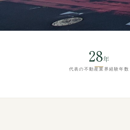
休）
28
年
代表の不動産業界経験年数