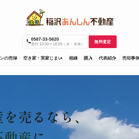
0587-33-5620
無料査定
受付 10:00〜18:00（火・水休）
ンの売却
空き家・実家じまい
相続
購入
代表紹介
売却事
産を売るなら、
不動産
に